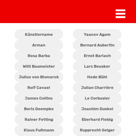
Alle Künstler
Künstlername
Yaacov Agam
Arman
Bernard Aubertin
Rosa Barba
Ernst Barlach
Willi Baumeister
Lars Beusker
Julius von Bismarck
Hede Bühl
Rolf Cavael
Julian Charrière
James Collins
Le Corbusier
Boris Doempke
Joachim Dunkel
Rainer Fetting
Eberhard Fiebig
Klaus Fußmann
Rupprecht Geiger