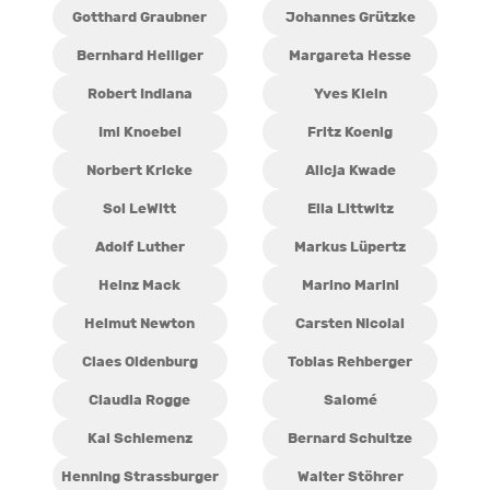
Gotthard Graubner
Johannes Grützke
Bernhard Heiliger
Margareta Hesse
Robert Indiana
Yves Klein
Imi Knoebel
Fritz Koenig
Norbert Kricke
Alicja Kwade
Sol LeWitt
Ella Littwitz
Adolf Luther
Markus Lüpertz
Heinz Mack
Marino Marini
Helmut Newton
Carsten Nicolai
Claes Oldenburg
Tobias Rehberger
Claudia Rogge
Salomé
Kai Schiemenz
Bernard Schultze
Henning Strassburger
Walter Stöhrer