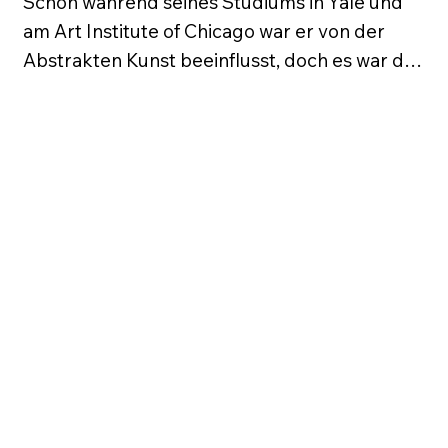
Schon während seines Studiums in Yale und 
am Art Institute of Chicago war er von der 
Abstrakten Kunst beeinflusst, doch es war die 
Begegnung mit den Künstlern des 
Happenings, die ihn endgültig zu einem 
Revolutionär der Pop Art machten. Mit seiner 
Umwandlung von alltäglichen Objekten in 
monumentale Skulpturen sprengte 
Oldenburg die Grenzen der traditionellen 
Bildhauerei. Dabei nutzte er anfangs einfache 
Materialien wie Pappmaché und Vinyl, um 
Objekte zu erschaffen, die im Kontrast zur 
Realität eine neue Dimension öffneten. 
Weitere Arbeiten waren die sogenannten 
„Soft Sculptures“, die  Alltagsobjekte 
überdimensioniert aus flexiblen und weichen 