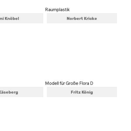
Raumplastik
mi Knöbel
Norbert Kricke
Modell für Große Flora D
Käseberg
Fritz König