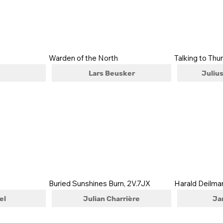
Warden of the North
Talking to Thu
Lars Beusker
Juliu
Buried Sunshines Burn, 2V.7JX
Harald Deilma
el
Julian Charrière
Ja