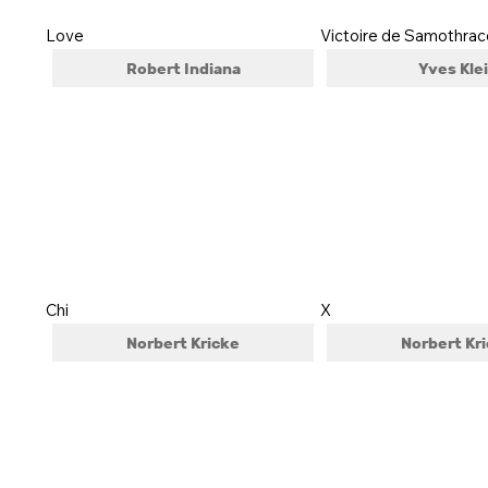
Love
Victoire de Samothra
Robert Indiana
Yves Kle
Chi
X
Norbert Kricke
Norbert Kr