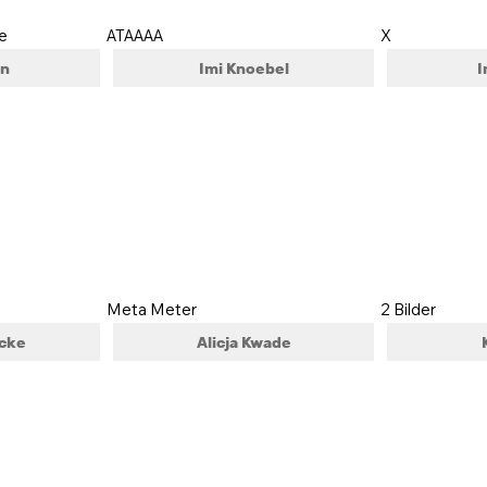
ce
ATAAAA
X
in
Imi Knoebel
I
Meta Meter
2 Bilder
icke
Alicja Kwade