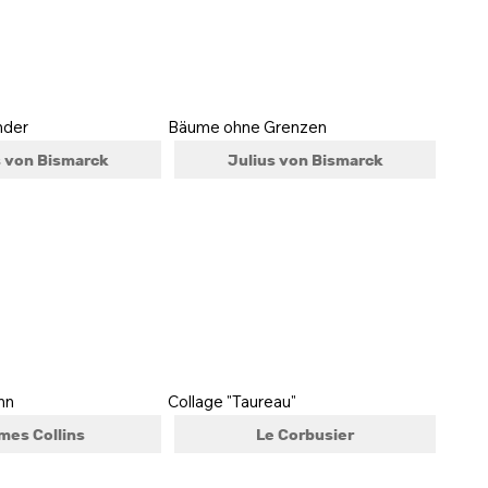
nder
Bäume ohne Grenzen
s von Bismarck
Julius von Bismarck
nn
Collage "Taureau"
mes Collins
Le Corbusier