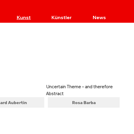
Kunst
Künstler
News
Uncertain Theme – and therefore
Abstract
ard Aubertin
Rosa Barba