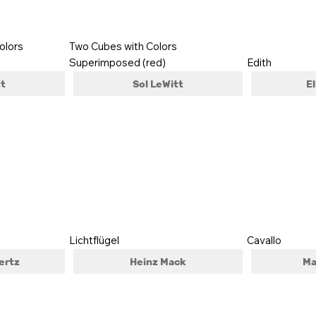
colors
Two Cubes with Colors
Superimposed (red)
Edith
tt
Sol LeWitt
El
Lichtflügel
Cavallo
ertz
Heinz Mack
Ma