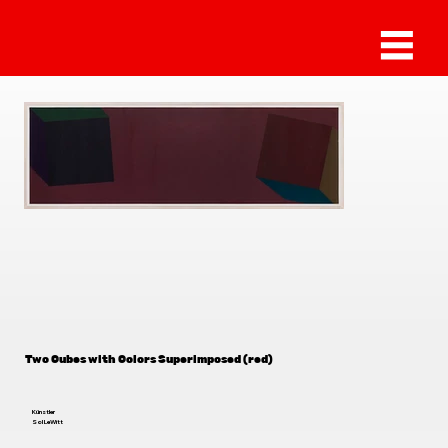
Sol LeWitt
Two Cubes with Colors Superimposed (red)
Künstler
Sol LeWitt