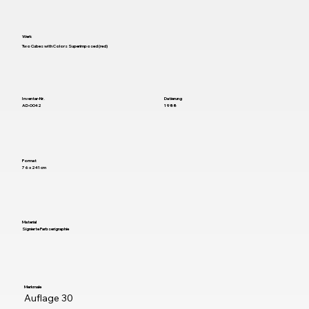
Werk
Two Cubes with Colors Superimposed (red)
Inventar-Nr.
Datierung
AD-0042
1988
Format
76 x 241 cm
Material
Signierte Farbserigraphie
Merkmale
Auflage 30