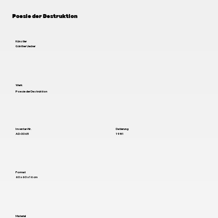
Poesie der Destruktion
Künstler
Günther Uecker
Werk
Poesie der Destruktion
Inventar-Nr.
Datierung
AD-0065
1981
Format
60 x 60 x 16 cm
Material