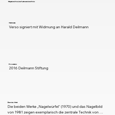
Nägel und Acryl auf Leinwand und Holz
Merkmale
Verso signiert mit Widmung an Harald Deilmann
Provenienz
2016 Deilmann Stiftung
Über das Werk
Die beiden Werke „Nagelwürfel“ (1970) und das Nagelbild 
von 1981 zeigen exemplarisch die zentrale Technik von 