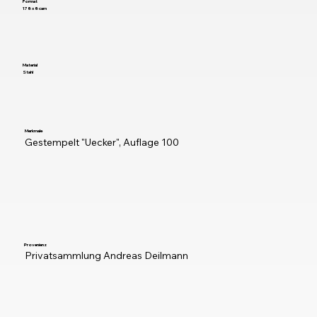
Format
178 x 8 cam
Material
Stahl
Merkmale
Gestempelt "Uecker", Auflage 100
Provenienz
Privatsammlung Andreas Deilmann