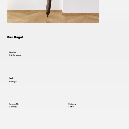
Der Nagel
Künstler
Günther Uecker
Werk
Der Nagel
Inventar-Nr.
Datierung
AD-0066
1989