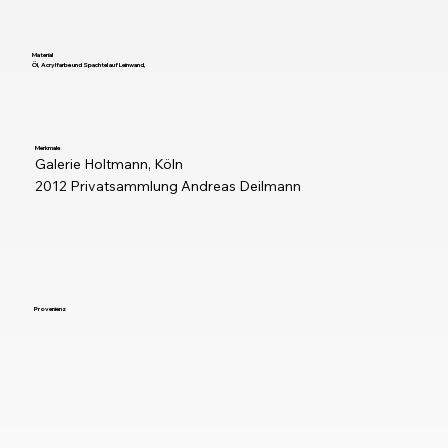
Material
Öl, Acrylfarbe und Spachtel auf Leinwand,
Merkmale
Galerie Holtmann, Köln

2012 Privatsammlung Andreas Deilmann
Provenienz