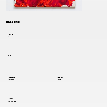
Ohne Titel
Künstler
Arman
Werk
Ohne Titel
Inventar-Nr.
Datierung
AD-0003
1984
Format
105 x 73 cm