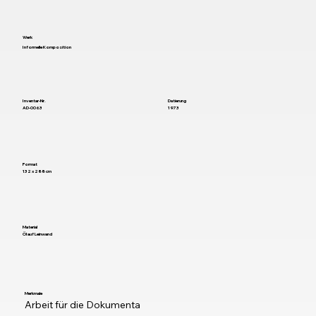
Werk
Informelle Komposition
Inventar-Nr.
Datierung
AD-0063
1973
Format
132 x 288 cm
Material
Öl auf Leinwand
Merkmale
Arbeit für die Dokumenta