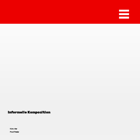
Fred Thieler
Informelle Komposition
Künstler
Fred Thieler