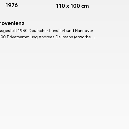
1976
110 x 100 cm
rovenienz
sgestellt 1980 Deutscher Künstlerbund Hannover

90 Privatsammlung Andreas Deilmann (erworben 
i Galerie Orangiere-Reins, Köln)