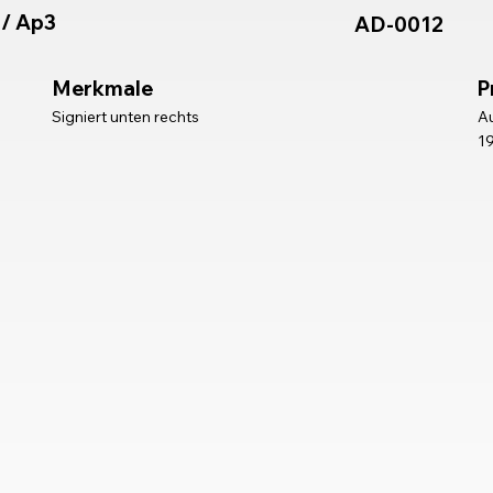
 / Ap3
AD-0012
Merkmale
P
Au
Signiert unten rechts
19
be