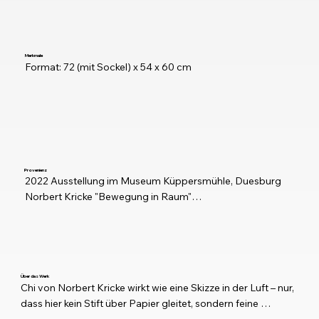
Merkmale
Format: 72 (mit Sockel) x 54 x 60 cm
Provenienz
2022 Ausstellung im Museum Küppersmühle, Duesburg 

Norbert Kricke "Bewegung in Raum"

Auktionshaus Villa Griesebach, Berlin

2017 Deilmann Stiftung
Über das Werk
Chi von Norbert Kricke wirkt wie eine Skizze in der Luft – nur, 
dass hier kein Stift über Papier gleitet, sondern feine 