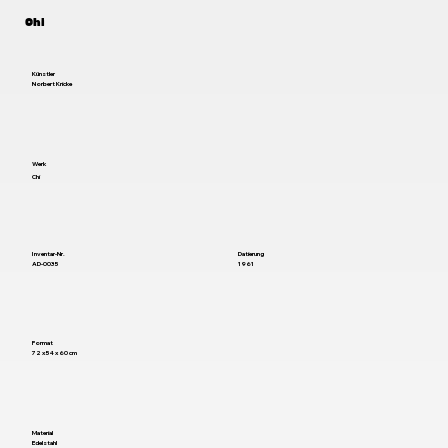
Chi
Künstler
Norbert Kricke
Werk
Chi
Inventar-Nr.
Datierung
AD-0035
1961
Format
72 x 54 x 60 cm
Material
Edelstahl