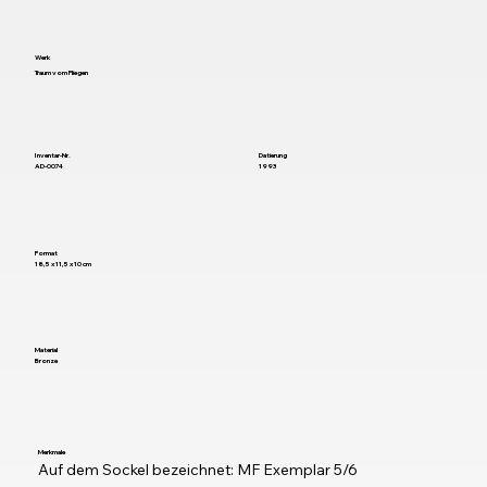
Werk
Traum vom Fliegen
Inventar-Nr.
Datierung
AD-0074
1993
Format
18,5 x 11,5 x 10 cm
Material
Bronze
Merkmale
Auf dem Sockel bezeichnet: MF Exemplar 5/6