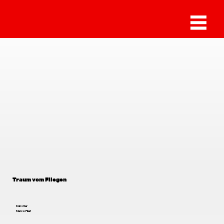
Marco Flierl
Traum vom Fliegen
Künstler
Marco Flierl