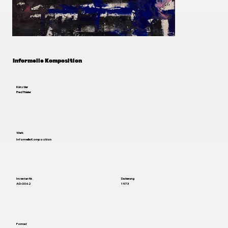
Informelle Komposition
Künstler
Fred Thieler
Werk
Informelle Komposition
Inventar-Nr.
Datierung
AD-0062
1973
Format