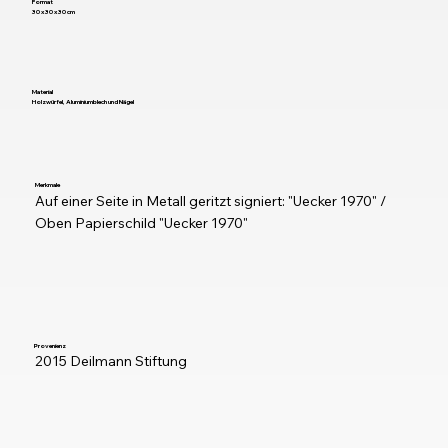
Format
30 x 30 x 30 cm
Material
Holzwürfel, Aluminiumblech und Nägel
Merkmale
Auf einer Seite in Metall geritzt signiert: "Uecker 1970" / 
Oben Papierschild "Uecker 1970"
Provenienz
2015 Deilmann Stiftung