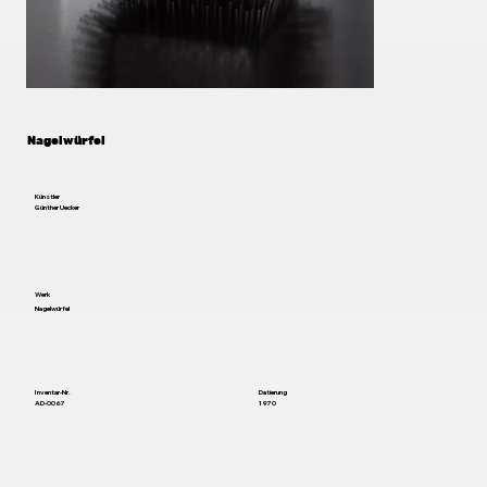
Nagelwürfel
Künstler
Günther Uecker
Werk
Nagelwürfel
Inventar-Nr.
Datierung
AD-0067
1970