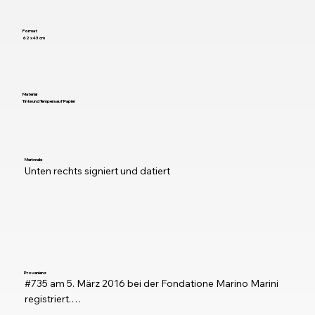
Format
62 x 43 cm
Material
Tinte und Tempera auf Papier
Merkmale
Unten rechts signiert und datiert
Provenienz
#735 am 5. März 2016 bei der Fondatione Marino Marini 
registriert.

Privatsammlung Andreas Deilmann