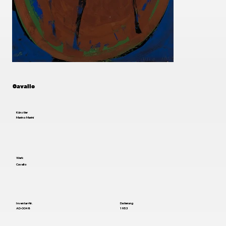
Cavallo
Künstler
Marino Marini
Werk
Cavallo
Inventar-Nr.
Datierung
AD-0048
1953