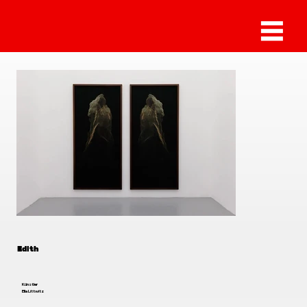
Ella Littwitz
Edith
Künstler
Ella Littwitz