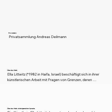
Provenienz
Privatsammlung Andreas Deilmann
Über das Werk
Ella Littwitz (*1982 in Haifa, Israel) beschäftigt sich in ihrer 
künstlerischen Arbeit mit Fragen von Grenzen, deren 
Entstehung und Veränderung sowie mit den politischen, 
historischen und kulturellen Bedeutungen, die ihnen 
zugeschrieben werden. Ihre Werke greifen häufig auf reale 
Objekte, Dokumente oder Landschaftselemente zurück, 
die sie aus ihrem ursprünglichen Kontext löst und in neue, 
Über das Werk - in kindgerechter Sprache