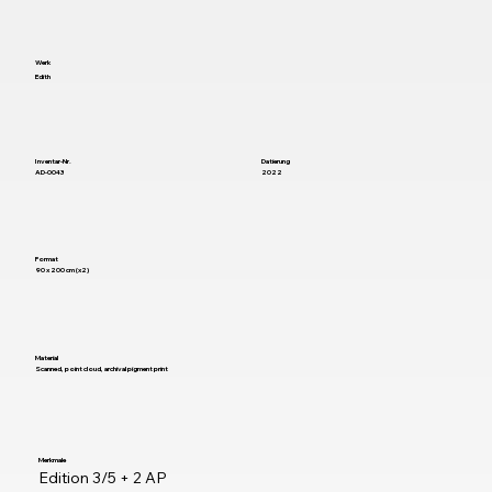
Werk
Edith
Inventar-Nr.
Datierung
AD-0043
2022
Format
90 x 200 cm (x2)
Material
Scanned, point cloud, archival pigment print
Merkmale
Edition 3/5 + 2 AP