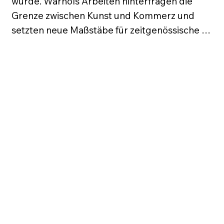
wurde. Warhols Arbeiten hinterfragen die 
Grenze zwischen Kunst und Kommerz und 
setzten neue Maßstäbe für zeitgenössische 
Kunst.

Neben seiner bildenden Kunst war Warhol ein 
Pionier in der Film- und Musikszene, betrieb 
das Studio „The Factory“ und wurde durch 
seine enge Zusammenarbeit mit Künstlern, 
Musikern und Schauspielern zum zentralen 
Akteur der New Yorker Avantgarde. Seine 
Werke spiegeln den Zeitgeist einer sich 
immer stärker medialisierenden Welt wider. 
Warhol starb 1987 in New York.