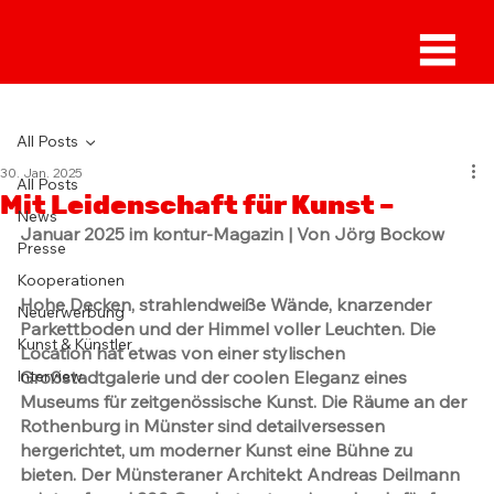
Sammlung Deilmann
All Posts
30. Jan. 2025
All Posts
Mit Leidenschaft für Kunst –
News
Januar 2025 im kontur-Magazin | Von Jörg Bockow
Presse
Kooperationen
Hohe Decken, strahlendweiße Wände, knarzender 
Neuerwerbung
Parkettboden und der Himmel voller Leuchten. Die 
Kunst & Künstler
Location hat etwas von einer stylischen 
Interview
Großstadtgalerie und der coolen Eleganz eines 
Museums für zeitgenössische Kunst. Die Räume an der 
Rothenburg in Münster sind detailversessen 
hergerichtet, um moderner Kunst eine Bühne zu 
bieten. Der Münsteraner Architekt Andreas Deilmann 