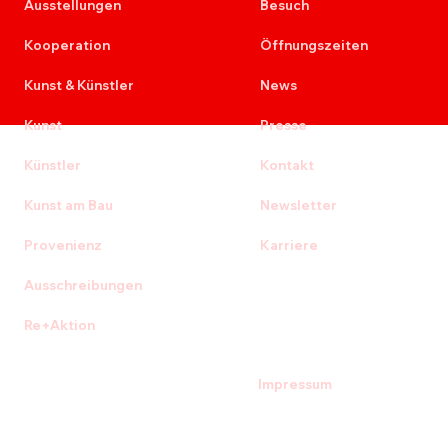
Home
sammlung DEILMANN
Ausstellungen
Besuch
Kooperation
Öffnungszeiten
Kunst & Künstler
News
Kunst
Presse
Künstler
Kontakt
Kunst am Bau
Newsletter
Provenienz
Karriere
Ausschreibungen
Re+Aktion
Impressum