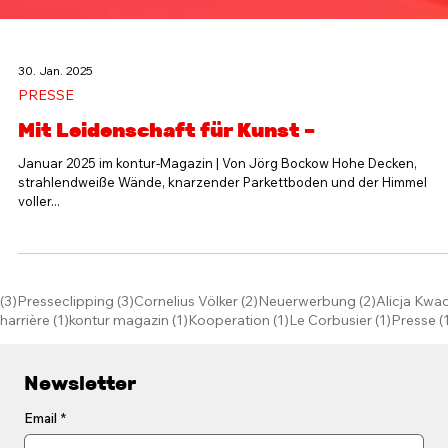
30. Jan. 2025
PRESSE
Mit Leidenschaft für Kunst –
Januar 2025 im kontur-Magazin | Von Jörg Bockow Hohe Decken,
strahlendweiße Wände, knarzender Parkettboden und der Himmel
voller...
räge
3 Beiträge
3 Beiträge
2 Beiträge
2 Beiträge
(3)
Presseclipping
(3)
Cornelius Völker
(2)
Neuerwerbung
(2)
Alicja Kwa
g
1 Beitrag
1 Beitrag
1 Beitrag
1 Beitrag
harrière
(1)
kontur magazin
(1)
Kooperation
(1)
Le Corbusier
(1)
Presse
(
Newsletter