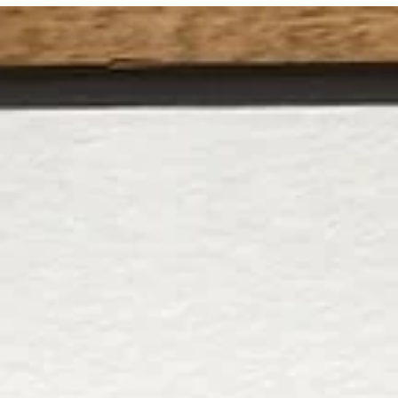
Die Ausstellung „Cornelius Völker – Von A bis Z“ in der Galerie Friese
begeisterte Andreas Deilmann, der ein Bild für erwarb.