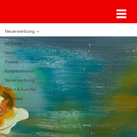
Sammlung Deilmann
Neuerwerbung
All Posts
News
Presse
Kooperationen
Neuerwerbung
Kunst & Künstler
Interview