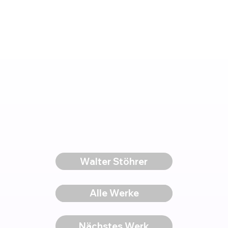
Walter Stöhrer
Voriges Werk
Alle Werke
Nächstes Werk