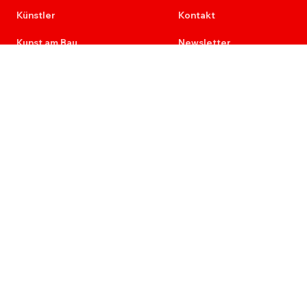
Künstler
Kontakt
Kunst am Bau
Newsletter
Provenienz
Karriere
Ausschreibungen
Re+Aktion
Impressum
Datenschutz
Sammlung Deilmann
der Deilmann Stiftung (gem)
Ausstellungsräume:
Deilmannhof Münster
Rothenburg 14-16
48143 Münster