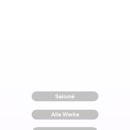
Salomé
Voriges Werk
Alle Werke