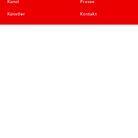
Kunst
Presse
Künstler
Kontakt
Kunst am Bau
Newsletter
Provenienz
Karriere
Ausschreibungen
Re+Aktion
Impressum
Datenschutz
Sammlung Deilmann
der Deilmann Stiftung (gem)
Ausstellungsräume:
Deilmannhof Münster
Rothenburg 14-16