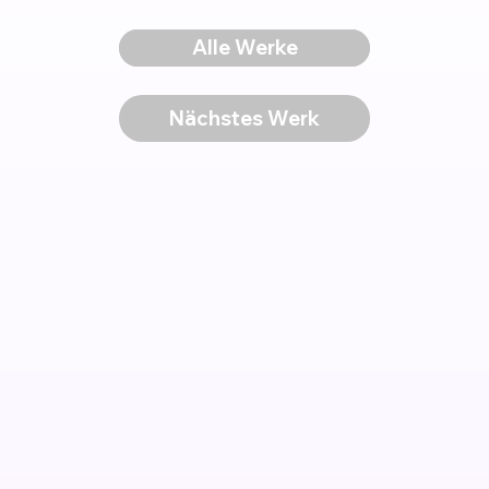
Voriges Werk
Alle Werke
Nächstes Werk