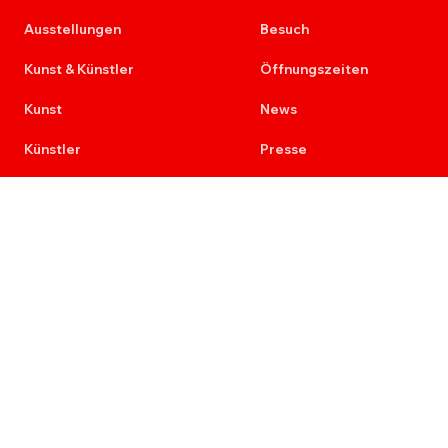
Ausstellungen
Besuch
Kunst & Künstler
Öffnungszeiten
Kunst
News
Künstler
Presse
Kunst am Bau
Kontakt
Provenienz
Newsletter
Ausschreibungen
Karriere
Re+Aktion
7 Stimmen der Malerei
Impressum