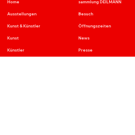
Home
sammlung DEILMANN
Ausstellungen
Besuch
Kunst & Künstler
Öffnungszeiten
Kunst
News
Künstler
Presse
Kunst am Bau
Kontakt
Provenienz
Newsletter
Ausschreibungen
Karriere
Re+Aktion
7 Stimmen der Malerei
Impressum