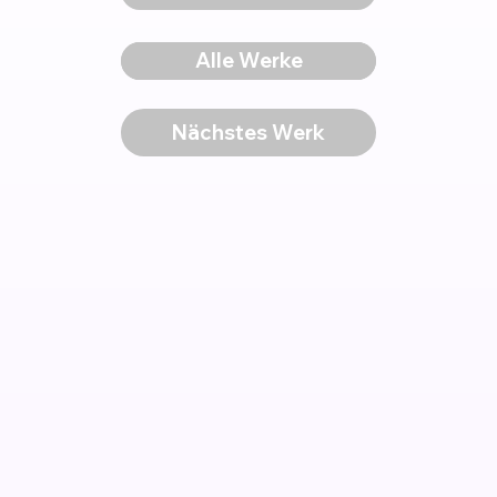
Voriges Werk
Alle Werke
Nächstes Werk