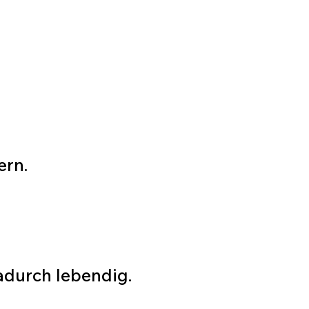
ern.
adurch lebendig.