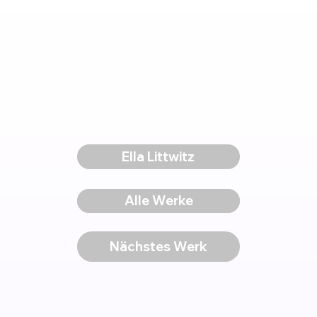
Ella Littwitz
Voriges Werk
Alle Werke
Nächstes Werk