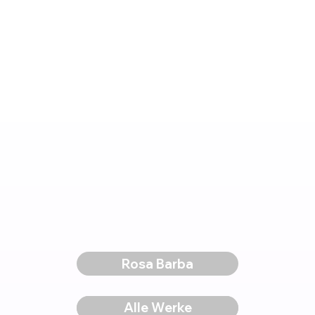
Rosa Barba
Voriges Werk
Alle Werke