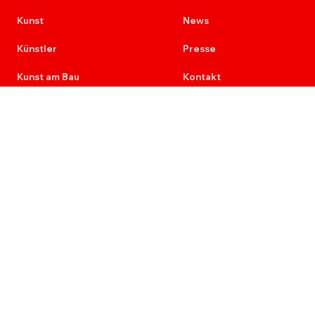
Kunst
News
Künstler
Presse
Kunst am Bau
Kontakt
Provenienz
Newsletter
Ausschreibungen
Karriere
Re+Aktion
7 Stimmen der Malerei
Impressum
Datenschutz