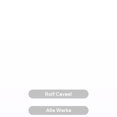
Rolf Cavael
Voriges Werk
Alle Werke