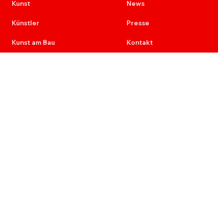
Kunst
News
Künstler
Presse
Kunst am Bau
Kontakt
Provenienz
Newsletter
Ausschreibungen
Karriere
Re+Aktion
7 Stimmen der Malerei
Impressum
Datenschutz
Sammlung Deilmann
der Deilmann Stiftung (gem)