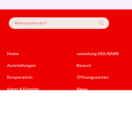
Home
sammlung DEILMANN
Ausstellungen
Besuch
Kooperation
Öffnungszeiten
Kunst & Künstler
News
Kunst
Presse
Künstler
Kontakt
Kunst am Bau
Newsletter