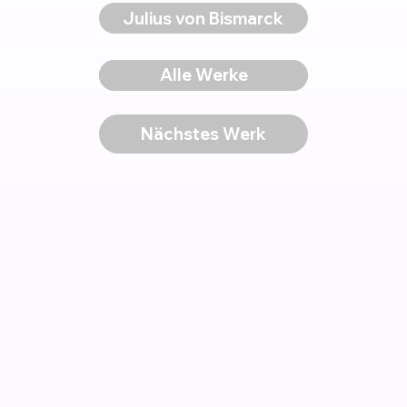
Julius von Bismarck
Voriges Werk
Alle Werke
Nächstes Werk