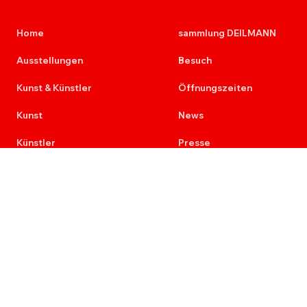
Home
sammlung DEILMANN
Ausstellungen
Besuch
Kunst & Künstler
Öffnungszeiten
Kunst
News
Künstler
Presse
Kunst am Bau
Kontakt
Provenienz
Newsletter
Ausschreibungen
Karriere
Re+Aktion
7 Stimmen der Malerei