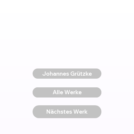
Johannes Grützke
Voriges Werk
Alle Werke
Nächstes Werk