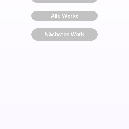
Voriges Werk
Alle Werke
Nächstes Werk