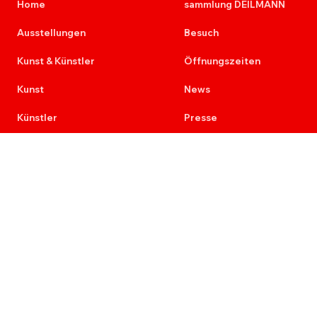
Home
sammlung DEILMANN
Ausstellungen
Besuch
Kunst & Künstler
Öffnungszeiten
Kunst
News
Künstler
Presse
Kunst am Bau
Kontakt
Provenienz
Newsletter
Ausschreibungen
Karriere
Re+Aktion
7 Stimmen der Malerei
Impressum