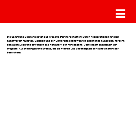
Kooperationen
Die Sammlung Deilmann setzt auf kreative Partnerschaften! Durch Kooperationen mit dem
Kunstverein Münster, Galerien und der Universität schaffen wir spannende Synergien, fördern
den Austausch und erweitern das Netzwerk der Kunstszene. Gemeinsam entwickeln wir
Projekte, Ausstellungen und Events, die die Vielfalt und Lebendigkeit der Kunst in Münster
bereichern.