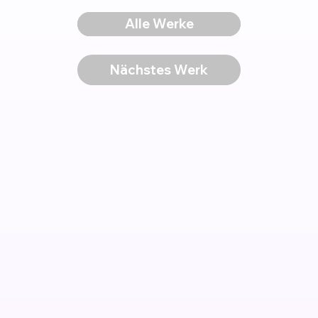
Voriges Werk
Alle Werke
Nächstes Werk