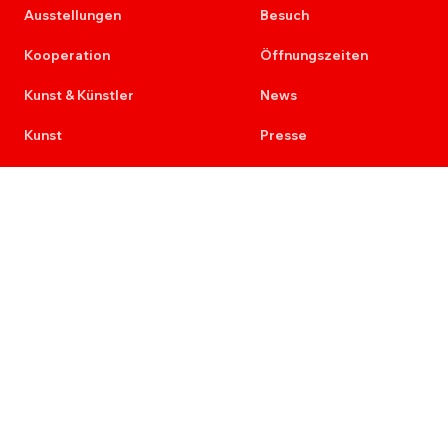
Ausstellungen
Besuch
Kooperation
Öffnungszeiten
Kunst & Künstler
News
Kunst
Presse
Künstler
Kontakt
Kunst am Bau
Newsletter
Provenienz
Karriere
Ausschreibungen
Re+Aktion
Impressum
Datenschutz