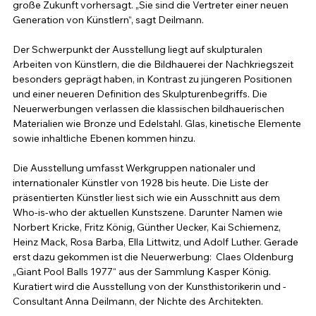
große Zukunft vorhersagt. „Sie sind die Vertreter einer neuen 
Generation von Künstlern“, sagt Deilmann.
Der Schwerpunkt der Ausstellung liegt auf skulpturalen 
Arbeiten von Künstlern, die die Bildhauerei der Nachkriegszeit 
besonders geprägt haben, in Kontrast zu jüngeren Positionen 
und einer neueren Definition des Skulpturenbegriffs. Die 
Neuerwerbungen verlassen die klassischen bildhauerischen 
Materialien wie Bronze und Edelstahl. Glas, kinetische Elemente 
sowie inhaltliche Ebenen kommen hinzu.
Die Ausstellung umfasst Werkgruppen nationaler und 
internationaler Künstler von 1928 bis heute. Die Liste der 
präsentierten Künstler liest sich wie ein Ausschnitt aus dem 
Who-is-who der aktuellen Kunstszene. Darunter Namen wie 
Norbert Kricke, Fritz König, Günther Uecker, Kai Schiemenz, 
Heinz Mack, Rosa Barba, Ella Littwitz, und Adolf Luther. Gerade 
erst dazu gekommen ist die Neuerwerbung:  Claes Oldenburg 
„Giant Pool Balls 1977“ aus der Sammlung Kasper König. 
Kuratiert wird die Ausstellung von der Kunsthistorikerin und -
Consultant Anna Deilmann, der Nichte des Architekten.