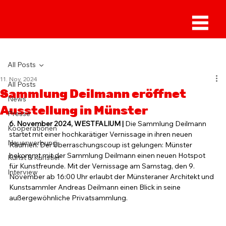
Sammlung Deilmann
All Posts
11. Nov. 2024
All Posts
Sammlung Deilmann eröffnet
News
Ausstellung in Münster
Presse
6. November 2024, WESTFALIUM | 
Die Sammlung Deilmann 
Kooperationen
startet mit einer hochkarätiger Vernissage in ihren neuen 
Neuerwerbung
Räumen: Der Überraschungscoup ist gelungen: Münster 
bekommt mit der Sammlung Deilmann einen neuen Hotspot 
Kunst & Künstler
für Kunstfreunde. Mit der Vernissage am Samstag, den 9. 
Interview
November ab 16:00 Uhr erlaubt der Münsteraner Architekt und 
Kunstsammler Andreas Deilmann einen Blick in seine 
außergewöhnliche Privatsammlung.