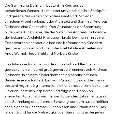
Die Sammlung Deilmann besteht im Kern aus sehr 
persönlichen Werken, die mitunter untypisch für ihre Schöpfer 
und gerade deswegen hochinteressant sind. Mit jeder 
einzelnen Arbeit verknüpft der Architekt und Sammler Andreas 
Deilmann eine Geschichte. Den Grundstock der Sammlung 
bilden jene Kunstwerke, die der Vater von Andreas Deilmann – 
der bekannte Architekt Professor Harald Deilmann – in seiner 
Zeit erworben hat oder die ihm von befreundeten Künstlern 
geschenkt worden sind. Darunter spektakuläre Arbeiten von 
Andy Warhol, Hede Brühl und Norbert Kricke.
Das Interesse für Kunst wurde schon früh im Elternhaus 
geweckt. „Ich bin damit groß geworden“, erinnert sich Andreas 
Deilmann. In seinem Kinderzimmer hing bereits in frühen 
Jahren eine abstrakte Arbeit von Ruprecht Geiger. Deilmann 
besucht regelmäßig internationale Kunstmessen und bekannte 
Galerien, lässt sich inspirieren und folgt den Tipps von 
arrivierten Kunsthistorikern. In den folgenden Jahren entstand 
eine Sammlung ohne fremde Beratung, sondern ausschließlich 
nach eigenem Geschmack, Erlebnissen und Erfahrungen. Das 
ist der Grund für die Vielseitigkeit der Sammlung, in der jedes 