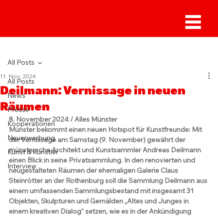
Sammlung Deilmann
All Posts
11. Nov. 2024
All Posts
Deilmann: Vernissage in neuen
News
Räumen
Presse
8. November 2024 / Alles Münster
Kooperationen
Münster bekommt einen neuen Hotspot für Kunstfreunde: Mit 
Neuerwerbung
der Vernissage am Samstag (9. November) gewährt der 
münstersche Architekt und Kunstsammler Andreas Deilmann 
Kunst & Künstler
einen Blick in seine Privatsammlung. In den renovierten und 
Interview
neugestalteten Räumen der ehemaligen Galerie Claus 
Steinrötter an der Rothenburg soll die Sammlung Deilmann aus 
einem umfassenden Sammlungsbestand mit insgesamt 31 
Objekten, Skulpturen und Gemälden „Altes und Junges in 
einem kreativen Dialog“ setzen, wie es in der Ankündigung 