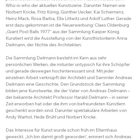
Who-is-who der aktuellen Kunstszene. Darunter Namen wie 
Norbert Kricke, Fritz König, Günther Uecker, Kai Schiemenz, 
Heinz Mack, Rosa Barba, Ella Littwitz und Adolf Luther. Gerade 
erst dazu gekommen ist die Neuerwerbung: Claes Oldenburg 
„Giant Pool Balls 1977“ aus der Sammlung Kasper König. 
Kuratiert wird die Ausstellung von der Kunsthistorikerin Anna 
Deilmann, der Nichte des Architekten.
Die Sammlung Deilmann besteht im Kern aus sehr 
persönlichen Werken, die mitunter untypisch für ihre Schöpfer 
und gerade deswegen hochinteressant sind. Mit jeder 
einzelnen Arbeit verknüpft der Architekt und Sammler Andreas 
Deilmann eine Geschichte. Den Grundstock der Sammlung 
bilden jene Kunstwerke, die der Vater von Andreas Deilmann – 
der bekannte Architekt Professor Harald Deilmann – in seiner 
Zeit erworben hat oder die ihm von befreundeten Künstlern 
geschenkt worden sind. Darunter spektakuläre Arbeiten von 
Andy Warhol, Hede Brühl und Norbert Kricke.
Das Interesse für Kunst wurde schon früh im Elternhaus 
geweckt. „Ich bin damit groß geworden“, erinnert sich Andreas 